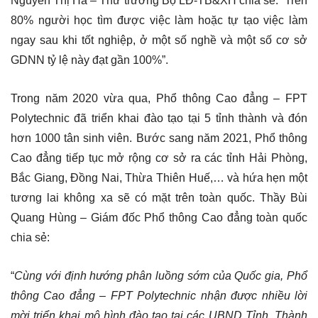
Nguyễn Thị Hà – Thứ trưởng Bộ LĐ-TB&XH chia sẻ: “Trên
80% người học tìm được việc làm hoặc tự tạo việc làm
ngay sau khi tốt nghiệp, ở một số nghề và một số cơ sở
GDNN tỷ lệ này đạt gần 100%”.
Trong năm 2020 vừa qua, Phổ thông Cao đẳng – FPT
Polytechnic đã triển khai đào tạo tại 5 tỉnh thành và đón
hơn 1000 tân sinh viên. Bước sang năm 2021, Phổ thông
Cao đẳng tiếp tục mở rộng cơ sở ra các tỉnh Hải Phòng,
Bắc Giang, Đồng Nai, Thừa Thiên Huế,… và hứa hẹn một
tương lai không xa sẽ có mặt trên toàn quốc. Thầy Bùi
Quang Hùng – Giám đốc Phổ thông Cao đẳng toàn quốc
chia sẻ:
“
Cùng với định hướng phân luồng sớm của Quốc gia, Phổ
thông Cao đẳng – FPT Polytechnic nhận được nhiều lời
mời triển khai mô hình đào tạo tại các UBND Tỉnh, Thành