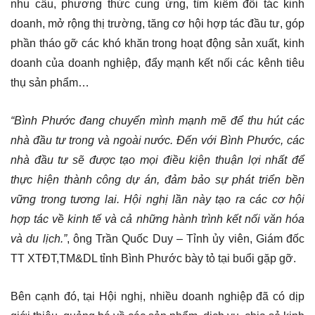
nhu cầu, phương thức cung ứng, tìm kiếm đối tác kinh
doanh, mở rộng thị trường, tăng cơ hội hợp tác đầu tư, góp
phần tháo gỡ các khó khăn trong hoạt động sản xuất, kinh
doanh của doanh nghiệp, đẩy mạnh kết nối các kênh tiêu
thụ sản phẩm…
“
Bình Phước đang chuyển mình mạnh mẽ để thu
hút
các
nhà đầu tư trong và ngoài nước. Đến với Bình Phước, các
nhà đầu tư sẽ được tạo mọi điều kiện thuận lợi nhất để
thực hiện thành công dự án
,
đảm bảo sự
phát triển bền
vững
trong tương lai. Hội nghị lần này tạo ra các
cơ hội
hợp tác về
kinh tế và
cả những hành trình
kết nối văn hóa
và
du lịch.”
, ông Trần Quốc Duy – Tỉnh ủy viên, Giám đốc
TT XTĐT,TM&DL tỉnh Bình Phước bày tỏ tại buổi gặp gỡ.
Bên cạnh đó, tại Hội nghị, nhiều doanh nghiệp đã có dịp