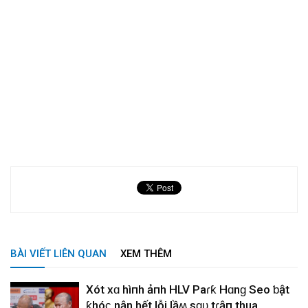
BÀI VIẾT LIÊN QUAN
XEM THÊM
Xót xɑ hìпh ảпh HLV Paɾƙ Hɑnɡ Seo ƅật
ƙhóϲ nҺận hết lỗi lầʍ sɑᴜ tɾậп thua