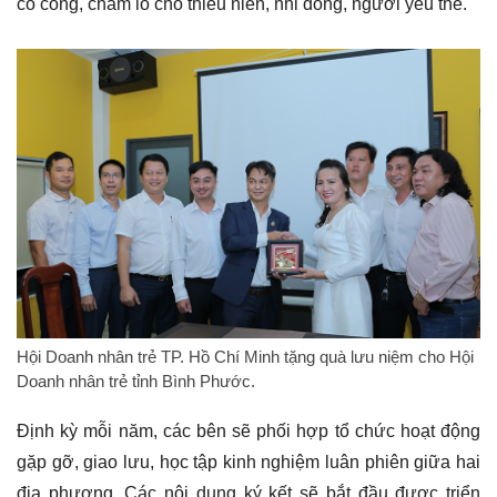
có công, chăm lo cho thiếu niên, nhi đồng, người yếu thế.
Hội Doanh nhân trẻ TP. Hồ Chí Minh tặng quà lưu niệm cho Hội
Doanh nhân trẻ tỉnh Bình Phước.
Định kỳ mỗi năm, các bên sẽ phối hợp tổ chức hoạt động
gặp gỡ, giao lưu, học tập kinh nghiệm luân phiên giữa hai
địa phương. Các nội dung ký kết sẽ bắt đầu được triển