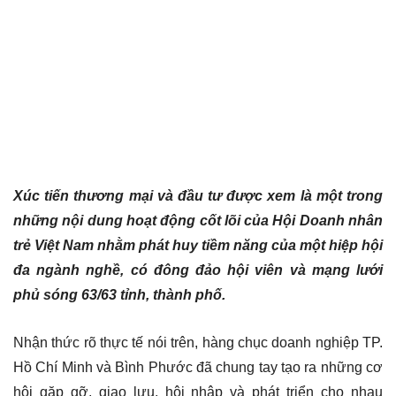
X
úc tiến thương mại và đầu tư
được xem là
một trong
những nội
dung
hoạt động cốt
lõi
của Hội
Doanh nhân
trẻ Việt Nam
nhằm
phát huy tiềm
năng
của một hiệp hội
đa ngành nghề, có
đông đảo
hội viên và mạng lưới
phủ sóng 63/63 tỉnh, thành phố
.
Nhận thức rõ thực tế nói trên, hàng chục doanh nghiệp TP.
Hồ Chí Minh và Bình Phước đã chung tay tạo ra những cơ
hội gặp gỡ, giao lưu, hội nhập và phát triển cho nhau