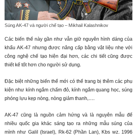
Súng AK-47 và người chế tạo – Mikhail Kalashnikov
Các biến thể này gần như vẫn giữ nguyên hình dáng của
khẩu AK-47 nhưng được nâng cấp bằng vật liệu nhẹ với
công nghệ chế tạo hiện đại hơn, các chi tiết cũng được
thiết kế tốt hơn cho người sử dụng.
Đặc biệt những biến thể mới có thể trang bị thêm các phụ
kiện như kính ngắm chấm đỏ, kính ngắm quang học, súng
phóng lựu kẹp nòng, nòng giảm thanh,….
AK-47 cũng là nguồn cảm hứng và là nguyên mẫu để
nhiều quốc gia khác sáng tạo ra những mẫu súng của
mình như Galil (Israel), Rk-62 (Phần Lan), Kbs wz. 1996