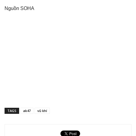
Nguồn SOHA
TAGS
ak47
vũ khí