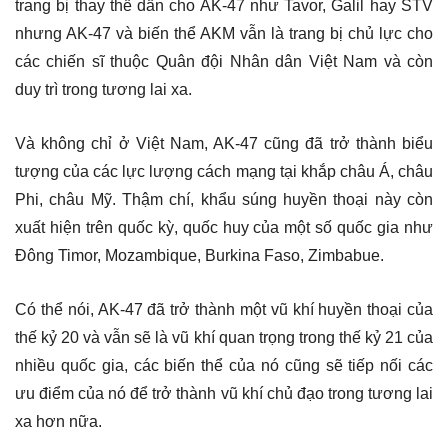
trang bị thay thế dần cho AK-47 như Tavor, Galil hay STV
nhưng AK-47 và biến thể AKM vẫn là trang bị chủ lực cho
các chiến sĩ thuộc Quân đội Nhân dân Việt Nam và còn
duy trì trong tương lai xa.
Và không chỉ ở Việt Nam, AK-47 cũng đã trở thành biểu
tượng của các lực lượng cách mạng tại khắp châu Á, châu
Phi, châu Mỹ. Thậm chí, khẩu súng huyền thoại này còn
xuất hiện trên quốc kỳ, quốc huy của một số quốc gia như
Đông Timor, Mozambique, Burkina Faso, Zimbabue.
Có thể nói, AK-47 đã trở thành một vũ khí huyền thoại của
thế kỷ 20 và vẫn sẽ là vũ khí quan trọng trong thế kỷ 21 của
nhiều quốc gia, các biến thể của nó cũng sẽ tiếp nối các
ưu điểm của nó để trở thành vũ khí chủ đạo trong tương lai
xa hơn nữa.