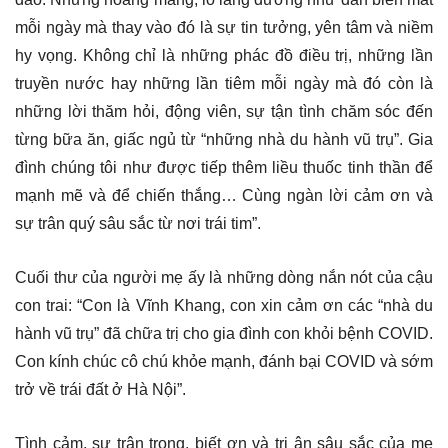
mỗi ngày mà thay vào đó là sự tin tưởng, yên tâm và niềm
hy vọng. Không chỉ là những phác đồ điều trị, những lần
truyền nước hay những lần tiêm mỗi ngày mà đó còn là
những lời thăm hỏi, động viên, sự tận tình chăm sóc đến
từng bữa ăn, giấc ngủ từ “những nhà du hành vũ trụ”. Gia
đình chúng tôi như được tiếp thêm liều thuốc tinh thần để
mạnh mẽ và để chiến thắng… Cùng ngàn lời cảm ơn và
sự trân quý sâu sắc từ nơi trái tim”.
Cuối thư của người mẹ ấy là những dòng nắn nót của cậu
con trai: “Con là Vĩnh Khang, con xin cảm ơn các “nhà du
hành vũ trụ” đã chữa trị cho gia đình con khỏi bệnh COVID.
Con kính chúc cô chú khỏe mạnh, đánh bại COVID và sớm
trở về trái đất ở Hà Nội”.
Tình cảm, sự trân trọng, biết ơn và tri ân sâu sắc của mẹ