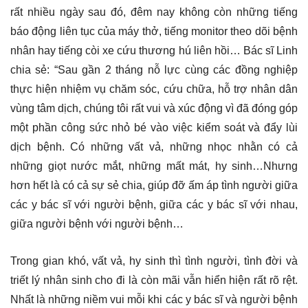
rất nhiều ngày sau đó, đêm nay không còn những tiếng
báo động liên tục của máy thở, tiếng monitor theo dõi bệnh
nhân hay tiếng còi xe cứu thương hú liên hồi… Bác sĩ Linh
chia sẻ: “Sau gần 2 tháng nỗ lực cùng các đồng nghiệp
thực hiện nhiệm vụ chăm sóc, cứu chữa, hỗ trợ nhân dân
vùng tâm dịch, chúng tôi rất vui và xúc động vì đã đóng góp
một phần công sức nhỏ bé vào việc kiểm soát và đẩy lùi
dịch bệnh. Có những vất vả, những nhọc nhằn có cả
những giọt nước mắt, những mất mát, hy sinh…Nhưng
hơn hết là có cả sự sẻ chia, giúp đỡ ấm áp tình người giữa
các y bác sĩ với người bệnh, giữa các y bác sĩ với nhau,
giữa người bệnh với người bệnh…
Trong gian khó, vất vả, hy sinh thì tình người, tình đời và
triết lý nhân sinh cho đi là còn mãi vẫn hiển hiện rất rõ rệt.
Nhất là những niềm vui mỗi khi các y bác sĩ và người bệnh