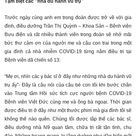
Tạm biệt các “nhà du hành vũ trụ”
Trước ngày cùng anh em trong đoàn được trở về với gia
đình, điều dưỡng Trần Thị Quỳnh – Khoa Sản – Bệnh viện
Bưu điện và rất nhiều thành viên trong đoàn sẽ nhớ mãi
bức thư cảm ơn của người mẹ và cậu con trai trong một
gia đình cả nhà nhiễm COVID-19 từng nằm điều trị tại
Bệnh viện dã chiến số 13:
“Mẹ ơi, nhìn các y bác sĩ ở đây như những nhà du hành vũ
trụ ấy”- Đây là câu nói của cậu bé con tôi khi bước chân
vào Trung tâm Hồi sức tích cực người bệnh COVID-19
Bệnh viện Việt Đức cùng mẹ và ông bà ngoại. Thời gian
được điều trị ở đây như một thước phim mà gia đình tôi sẽ
không thể nào quên. Chúng tôi được tập thể các bác sĩ,
điều dưỡng nhà N9 quan tâm, chữa trị rất tận tình, chu
đáo. Những hoang mang, lo lắng dường như dần biến mất