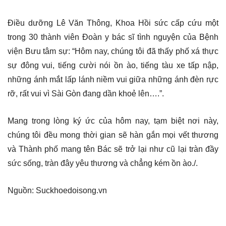
Điều dưỡng Lê Văn Thông, Khoa Hồi sức cấp cứu một
trong 30 thành viên Đoàn y bác sĩ tình nguyện của Bệnh
viện Bưu tâm sự: “Hôm nay, chúng tôi đã thấy phố xá thực
sự đông vui, tiếng cười nói ồn ào, tiếng tàu xe tấp nập,
những ánh mắt lấp lánh niềm vui giữa những ánh đèn rực
rỡ, rất vui vì Sài Gòn đang dần khoẻ lên….”.
Mang trong lòng ký ức của hôm nay, tạm biệt nơi này,
chúng tôi đều mong thời gian sẽ hàn gắn mọi vết thương
và Thành phố mang tên Bác sẽ trở lại như cũ lại tràn đầy
sức sống, tràn đây yêu thương và chẳng kém ồn ào./.
Nguồn: Suckhoedoisong.vn