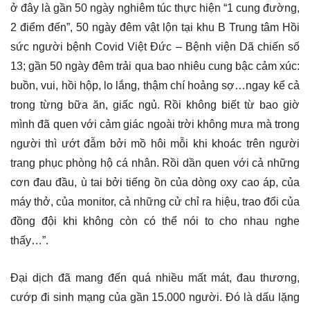
ở đây là gần 50 ngày nghiêm túc thực hiện “1 cung đường,
2 điểm đến”, 50 ngày đêm vật lộn tại khu B Trung tâm Hồi
sức người bệnh Covid Việt Đức – Bệnh viện Dã chiến số
13; gần 50 ngày đêm trải qua bao nhiêu cung bậc cảm xúc:
buồn, vui, hồi hộp, lo lắng, thậm chí hoảng sợ…ngay kể cả
trong từng bữa ăn, giấc ngủ. Rồi không biết từ bao giờ
mình đã quen với cảm giác ngoài trời không mưa mà trong
người thì ướt đẫm bởi mồ hôi mỗi khi khoác trên người
trang phục phòng hộ cá nhân. Rồi dần quen với cả những
cơn đau đầu, ù tai bởi tiếng ồn của dòng oxy cao áp, của
máy thở, của monitor, cả những cử chỉ ra hiệu, trao đổi của
đồng đội khi không còn có thể nói to cho nhau nghe
thấy…”.
Đại dịch đã mang đến quá nhiều mất mát, đau thương,
cướp đi sinh mạng của gần 15.000 người. Đó là dấu lặng