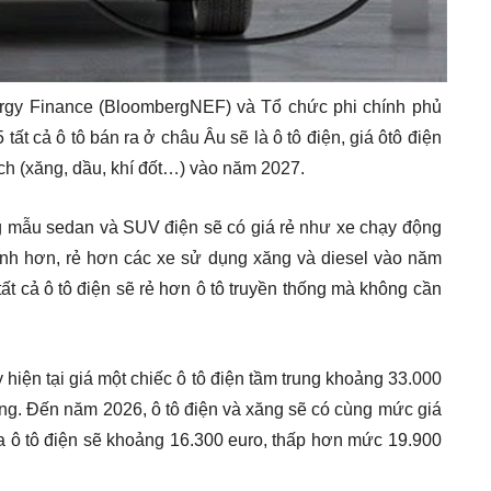
rgy Finance (BloombergNEF) và Tổ chức phi chính phủ
t cả ô tô bán ra ở châu Âu sẽ là ô tô điện, giá ôtô điện
ạch (xăng, dầu, khí đốt…) vào năm 2027.
mẫu sedan và SUV điện sẽ có giá rẻ như xe chạy động
hanh hơn, rẻ hơn các xe sử dụng xăng và diesel vào năm
 cả ô tô điện sẽ rẻ hơn ô tô truyền thống mà không cần
hiện tại giá một chiếc ô tô điện tầm trung khoảng 33.000
ăng. Đến năm 2026, ô tô điện và xăng sẽ có cùng mức giá
a ô tô điện sẽ khoảng 16.300 euro, thấp hơn mức 19.900