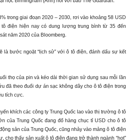
Đại học Birmingham (Anh) nói với báo The Guardian.
8% trong giai đoạn 2020 – 2030, rơi vào khoảng 58 USD
 tô điện hiện nay có dung lượng trung bình từ 35 đến
 sát năm 2020 của Bloomberg.
là bước ngoặt “lịch sử” với ô tô điện, đánh dấu sự kết
i thọ của pin và kéo dài thời gian sử dụng sau mỗi lần
ứu đã theo đuổi dự án sạc không dây cho ô tô điện trong
u tích cực.
ến khích các công ty Trung Quốc lao vào thị trường ô tô
lớn của Trung Quốc đang đổ hàng chục tỉ USD cho ô tô
t động sản của Trung Quốc, cũng nhảy vào mảng ô tô điện
 cho thấy sản xuất ô tô điện đang trở thành ngành “hot”