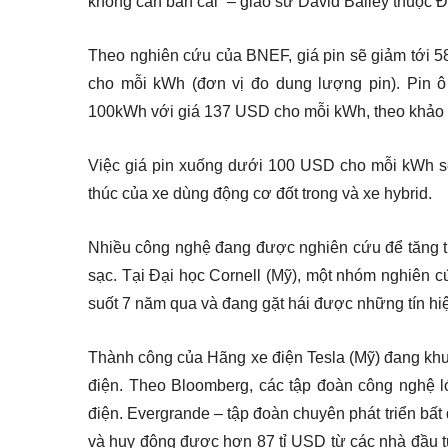
không cần bàn cãi” – giáo sư David Bailey thuộc 
Theo nghiên cứu của BNEF, giá pin sẽ giảm tới 5
cho mỗi kWh (đơn vị đo dung lượng pin). Pin ô
100kWh với giá 137 USD cho mỗi kWh, theo khảo
Việc giá pin xuống dưới 100 USD cho mỗi kWh sẽ 
thúc của xe dùng động cơ đốt trong và xe hybrid.
Nhiều công nghệ đang được nghiên cứu để tăng tuổ
sạc. Tại Đại học Cornell (Mỹ), một nhóm nghiên c
suốt 7 năm qua và đang gặt hái được những tín hiệ
Thành công của Hãng xe điện Tesla (Mỹ) đang khuy
điện. Theo Bloomberg, các tập đoàn công nghệ 
điện. Evergrande – tập đoàn chuyên phát triển bấ
và huy động được hơn 87 tỉ USD từ các nhà đầu tư,