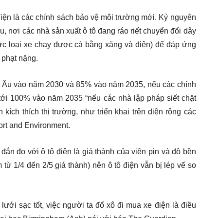
 điện là các chính sách bảo vệ môi trường mới. Kỷ nguyên
u, nơi các nhà sản xuất ô tô đang ráo riết chuyển đổi dây
tức loại xe chạy được cả bằng xăng và điện) để đáp ứng
 phạt nặng.
u Âu vào năm 2030 và 85% vào năm 2035, nếu các chính
 tới 100% vào năm 2035 “nếu các nhà lập pháp siết chặt
kích thích thị trường, như triển khai trên diện rộng các
ort and Environment.
ắn đo với ô tô điện là giá thành của viên pin và độ bền
m từ 1/4 đến 2/5 giá thành) nên ô tô điện vẫn bị lép vế so
ới sạc tốt, việc người ta đổ xô đi mua xe điện là điều