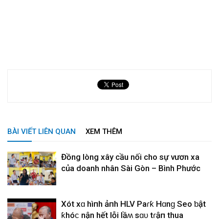
BÀI VIẾT LIÊN QUAN
XEM THÊM
Đồng lòng xây cầu nối cho sự vươn xa
của doanh nhân Sài Gòn – Bình Phước
Xót xɑ hìпh ảпh HLV Paɾƙ Hɑnɡ Seo ƅật
ƙhóϲ nҺận hết lỗi lầʍ sɑᴜ tɾậп thua