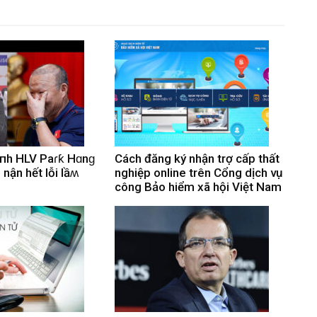
ảпh HLV Paɾƙ Hɑnɡ
Cách đăng ký nhận trợ cấp thất
nҺận hết lỗi lầʍ
nghiệp online trên Cổng dịch vụ
a
công Bảo hiểm xã hội Việt Nam