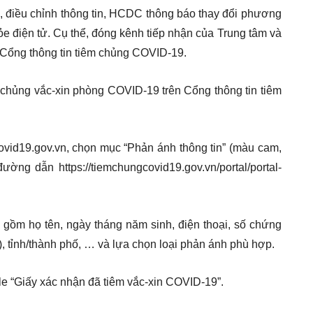
ận, điều chỉnh thông tin, HCDC thông báo thay đổi phương
ỏe điện tử. Cụ thể, đóng kênh tiếp nhận của Trung tâm và
a Cổng thông tin tiêm chủng COVID-19.
m chủng vắc-xin phòng COVID-19 trên Cổng thông tin tiêm
ovid19.gov.vn, chọn mục “Phản ánh thông tin” (màu cam,
ường dẫn https://tiemchungcovid19.gov.vn/portal/portal-
o gồm họ tên, ngày tháng năm sinh, điện thoại, số chứng
ỉnh/thành phố, … và lựa chọn loại phản ánh phù hợp.
file “Giấy xác nhận đã tiêm vắc-xin COVID-19”.