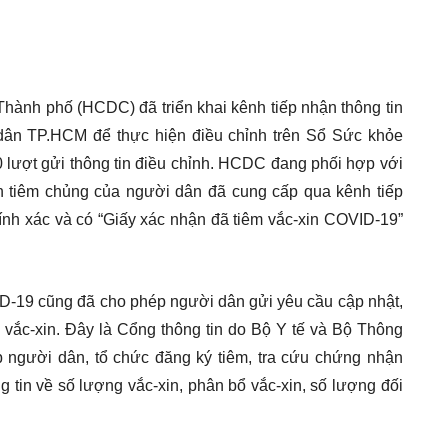
Thành phố (HCDC) đã triển khai kênh tiếp nhận thông tin
dân TP.HCM để thực hiện điều chỉnh trên Sổ Sức khỏe
0 lượt gửi thông tin điều chỉnh. HCDC đang phối hợp với
tin tiêm chủng của người dân đã cung cấp qua kênh tiếp
hính xác và có “Giấy xác nhận đã tiêm vắc-xin COVID-19”
ID-19 cũng đã cho phép người dân gửi yêu cầu cập nhật,
g vắc-xin. Đây là Cổng thông tin do Bộ Y tế và Bộ Thông
p người dân, tổ chức đăng ký tiêm, tra cứu chứng nhận
g tin về số lượng vắc-xin, phân bổ vắc-xin, số lượng đối