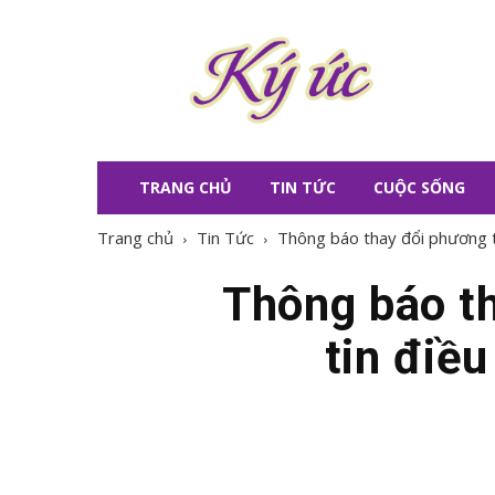
KÝ
ỨC
TRANG CHỦ
TIN TỨC
CUỘC SỐNG
Trang chủ
Tin Tức
Thông báo thay đổi phương th
Thông báo th
tin điề