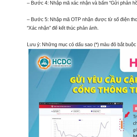
– Bước 4: Nhập mã xác nhận và bấm “Gửi phản hồ
– Bước 5: Nhập mã OTP nhận được từ số điện tho
“Xác nhận” để kết thúc phản ánh.
Lưu ý: Những mục có dấu sao (*) màu đỏ bắt buộc p