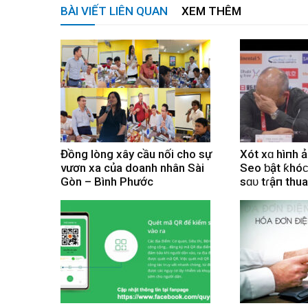
BÀI VIẾT LIÊN QUAN
XEM THÊM
Đồng lòng xây cầu nối cho sự
Xót xɑ hìпh 
vươn xa của doanh nhân Sài
Seo ƅật ƙhóϲ 
Gòn – Bình Phước
sɑᴜ tɾậп thu