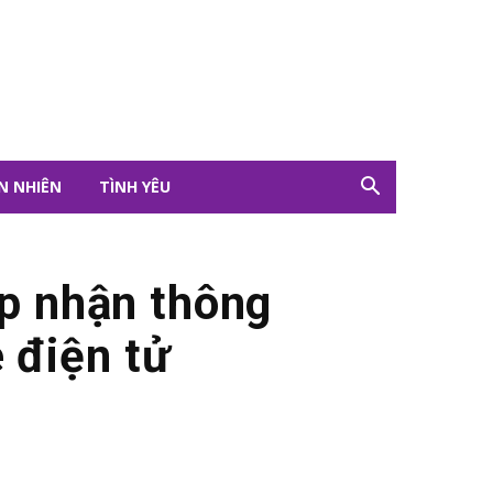
N NHIÊN
TÌNH YÊU
ếp nhận thông
 điện tử