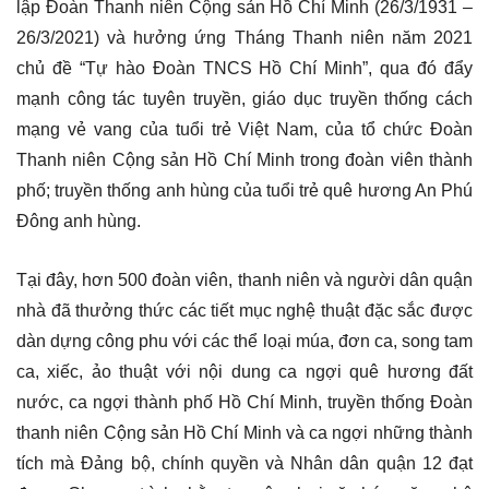
lập Đoàn Thanh niên Cộng sản Hồ Chí Minh (26/3/1931 –
26/3/2021) và hưởng ứng Tháng Thanh niên năm 2021
chủ đề “Tự hào Đoàn TNCS Hồ Chí Minh”, qua đó đẩy
mạnh công tác tuyên truyền, giáo dục truyền thống cách
mạng vẻ vang của tuổi trẻ Việt Nam, của tổ chức Đoàn
Thanh niên Cộng sản Hồ Chí Minh trong đoàn viên thành
phố; truyền thống anh hùng của tuổi trẻ quê hương An Phú
Đông anh hùng.
Tại đây, hơn 500 đoàn viên, thanh niên và người dân quận
nhà đã thưởng thức các tiết mục nghệ thuật đặc sắc được
dàn dựng công phu với các thể loại múa, đơn ca, song tam
ca, xiếc, ảo thuật với nội dung ca ngợi quê hương đất
nước, ca ngợi thành phố Hồ Chí Minh, truyền thống Đoàn
thanh niên Cộng sản Hồ Chí Minh và ca ngợi những thành
tích mà Đảng bộ, chính quyền và Nhân dân quận 12 đạt