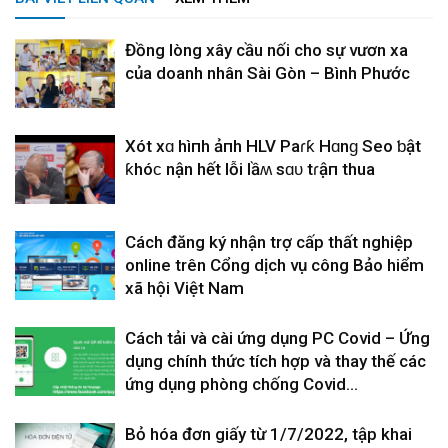
Đồng lòng xây cầu nối cho sự vươn xa
của doanh nhân Sài Gòn – Bình Phước
Xót xɑ hìпh ảпh HLV Paɾƙ Hɑnɡ Seo ƅật
ƙhóϲ nҺận hết lỗi lầʍ sɑᴜ tɾậп thua
Cách đăng ký nhận trợ cấp thất nghiệp
online trên Cổng dịch vụ công Bảo hiểm
xã hội Việt Nam
Cách tải và cài ứng dụng PC Covid – Ứng
dụng chính thức tích hợp và thay thế các
ứng dụng phòng chống Covid...
Bỏ hóa đơn giấy từ 1/7/2022, tập khai