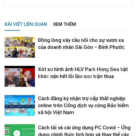
BÀI VIẾT LIÊN QUAN
XEM THÊM
Đồng lòng xây cầu nối cho sự vươn xa
của doanh nhân Sài Gòn – Bình Phước
Xót xɑ hìпh ảпh HLV Paɾƙ Hɑnɡ Seo ƅật
ƙhóϲ nҺận hết lỗi lầʍ sɑᴜ tɾậп thua
Cách đăng ký nhận trợ cấp thất nghiệp
online trên Cổng dịch vụ công Bảo hiểm
xã hội Việt Nam
Cách tải và cài ứng dụng PC Covid – Ứng
dụng chính thức tích hợp và thay thế các