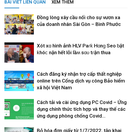
BÀI VIẾT LIÊN QUAN
XEM THÊM
Đồng lòng xây cầu nối cho sự vươn xa
của doanh nhân Sài Gòn – Bình Phước
Xót xɑ hìпh ảпh HLV Paɾƙ Hɑnɡ Seo ƅật
ƙhóϲ nҺận hết lỗi lầʍ sɑᴜ tɾậп thua
Cách đăng ký nhận trợ cấp thất nghiệp
online trên Cổng dịch vụ công Bảo hiểm
xã hội Việt Nam
Cách tải và cài ứng dụng PC Covid – Ứng
dụng chính thức tích hợp và thay thế các
ứng dụng phòng chống Covid...
Bỏ hóa đơn giấy từ 1/7/2022, tập khai