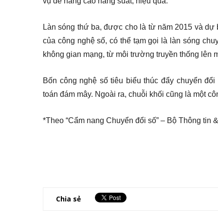
vụ để nâng cao năng suất, hiệu quả.
Làn sóng thứ ba, được cho là từ năm 2015 và dự b
của công nghệ số, có thể tạm gọi là làn sóng chuy
không gian mạng, từ môi trường truyền thống lên m
Bốn công nghệ số tiêu biểu thúc đẩy chuyển đổi số 
toán đám mây. Ngoài ra, chuỗi khối cũng là một cô
*Theo “Cẩm nang Chuyển đổi số” – Bộ Thông tin &
Chia sẻ