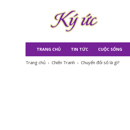
KÝ
ỨC
TRANG CHỦ
TIN TỨC
CUỘC SỐNG
Trang chủ
Chiến Tranh
Chuyển đổi số là gì?