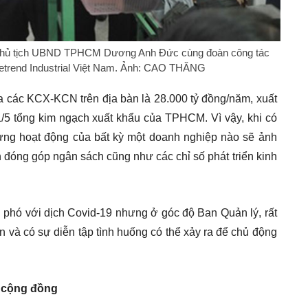
hủ tịch UBND TPHCM Dương Anh Đức cùng đoàn công tác
eetrend Industrial Việt Nam. Ảnh: CAO THĂNG
 các KCX-KCN trên địa bàn là 28.000 tỷ đồng/năm, xuất
5 tổng kim ngạch xuất khẩu của TPHCM. Vì vậy, khi có
dừng hoạt động của bất kỳ một doanh nghiệp nào sẽ ảnh
óng góp ngân sách cũng như các chỉ số phát triển kinh
phó với dịch Covid-19 nhưng ở góc độ Ban Quản lý, rất
 và có sự diễn tập tình huống có thể xảy ra để chủ động
ệ cộng đồng