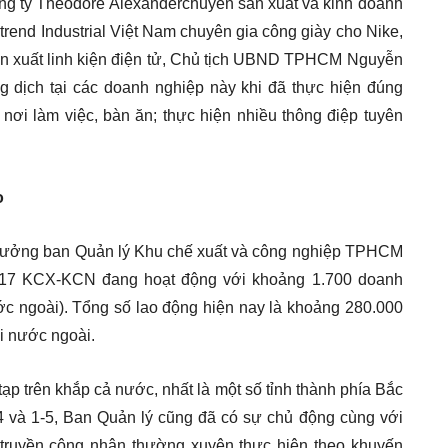
ông ty Theodore Alexanderchuyên sản xuất và kinh doanh
trend Industrial Việt Nam chuyên gia công giày cho Nike,
ản xuất linh kiện điện tử, Chủ tịch UBND TPHCM Nguyễn
 dịch tại các doanh nghiệp này khi đã thực hiện đúng
 nơi làm việc, bàn ăn; thực hiện nhiều thông điệp tuyên
o
Trưởng ban Quản lý Khu chế xuất và công nghiệp TPHCM
ó 17 KCX-KCN đang hoạt động với khoảng 1.700 doanh
ớc ngoài). Tổng số lao động hiện nay là khoảng 280.000
i nước ngoài.
tạp trên khắp cả nước, nhất là một số tỉnh thành phía Bắc
-4 và 1-5, Ban Quản lý cũng đã có sự chủ động cùng với
truyền công nhân thường xuyên thực hiện theo khuyến