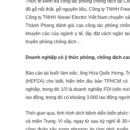
Thực tế kiểm tra công tác phòng chống dịch tại C
đồ gỗ nội thất, gỗ nguyên liệu, Công ty TNHH Free
Công ty TNHH Nissei Electric Việt Nam chuyên s
Thành Phong đánh giá cao công tác phòng chống
khuyến cáo của ngành y tế, lắp đặt vách ngăn tại
truyền phòng chống dịch…
Doanh nghiệp có ý thức phòng, chống dịch ca
Báo cáo tại buổi làm việc, ông Hứa Quốc Hưng, 
(HEPZA) cho biết, hiện trên địa bàn TPHCM c
nghiệp, trong đó 1/3 là doanh nghiệp FDI (vốn nư
lao động, trong đó có khoảng 3.000 lao động ngườ
Thời gian qua, tình hình dịch bệnh diễn biến phức 
và miền Trung. Vì vậy, ngay từ sau kỳ nghỉ lễ 30
công đoàn xây xựng phương án ứng phó; tuyên 