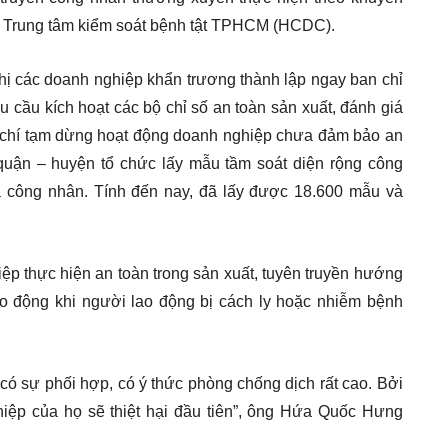
 Trung tâm kiểm soát bệnh tật TPHCM (HCDC).
 các doanh nghiệp khẩn trương thành lập ngay ban chỉ
 cầu kích hoạt các bộ chỉ số an toàn sản xuất, đánh giá
m chí tạm dừng hoạt động doanh nghiệp chưa đảm bảo an
quận – huyện tổ chức lấy mẫu tầm soát diện rộng công
a công nhân. Tính đến nay, đã lấy được 18.600 mẫu và
 thực hiện an toàn trong sản xuất, tuyên truyền hướng
o động khi người lao động bị cách ly hoặc nhiễm bệnh
có sự phối hợp, có ý thức phòng chống dịch rất cao. Bởi
hiệp của họ sẽ thiệt hại đầu tiên”, ông Hứa Quốc Hưng