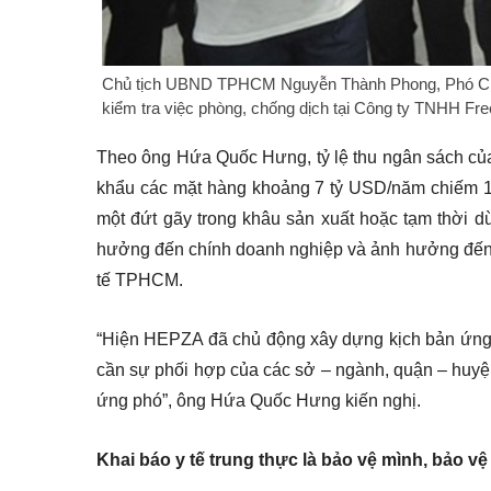
Chủ tịch UBND TPHCM Nguyễn Thành Phong, Phó C
kiểm tra việc phòng, chống dịch tại Công ty TNHH Fr
Theo ông Hứa Quốc Hưng, tỷ lệ thu ngân sách của
khẩu các mặt hàng khoảng 7 tỷ USD/năm chiếm 1/
một đứt gãy trong khâu sản xuất hoặc tạm thời 
hưởng đến chính doanh nghiệp và ảnh hưởng đến đ
tế TPHCM.
“Hiện HEPZA đã chủ động xây dựng kịch bản ứng 
cần sự phối hợp của các sở – ngành, quận – huyện
ứng phó”, ông Hứa Quốc Hưng kiến nghị.
Khai báo y tế trung thực là bảo vệ mình, bảo v