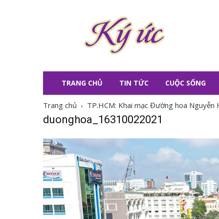
KÝ
ỨC
TRANG CHỦ
TIN TỨC
CUỘC SỐNG
Trang chủ
TP.HCM: Khai mạc Đường hoa Nguyễn 
duonghoa_16310022021