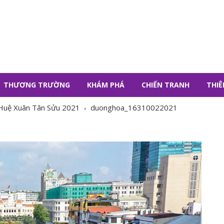
THƯƠNG TRƯỜNG
KHÁM PHÁ
CHIẾN TRANH
THIÊ
Huệ Xuân Tân Sửu 2021
duonghoa_16310022021