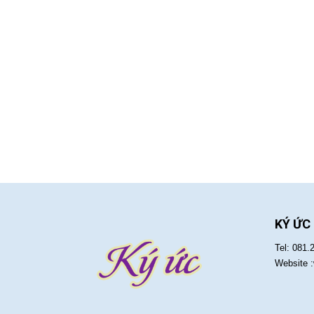
KÝ ỨC
Tel: 081.
Website 