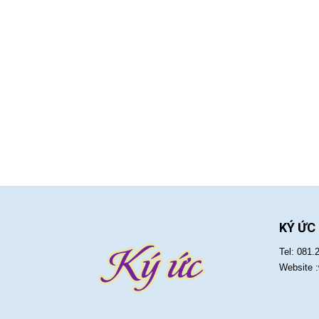
KÝ ỨC
Tel: 081.
Website 