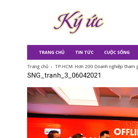
KÝ
ỨC
TRANG CHỦ
TIN TỨC
CUỘC SỐNG
Trang chủ
TP.HCM: Hơn 200 Doanh nghiệp tham gia
SNG_tranh_3_06042021