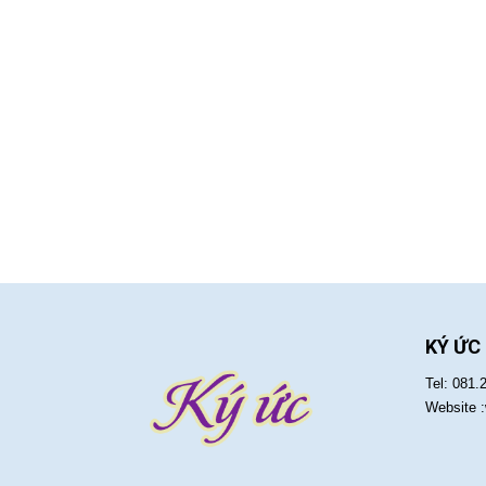
KÝ ỨC
Tel: 081.
Website 