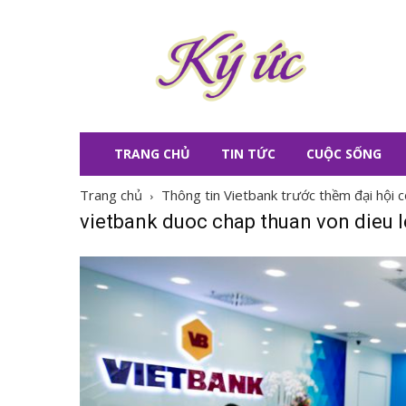
KÝ
ỨC
TRANG CHỦ
TIN TỨC
CUỘC SỐNG
Trang chủ
Thông tin Vietbank trước thềm đại hội c
vietbank duoc chap thuan von dieu l