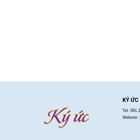
KÝ ỨC
Tel: 081.
Website 