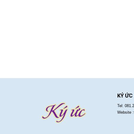
KÝ ỨC
Tel: 081.
Website 