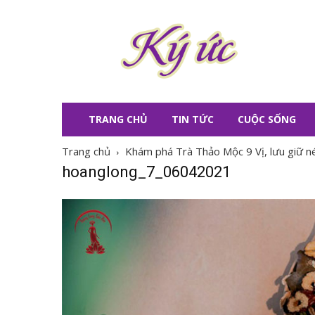
KÝ
ỨC
TRANG CHỦ
TIN TỨC
CUỘC SỐNG
Trang chủ
Khám phá Trà Thảo Mộc 9 Vị, lưu giữ né
hoanglong_7_06042021