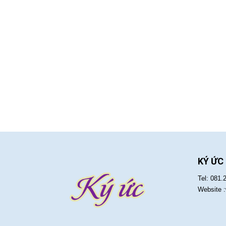
KÝ ỨC
Tel: 081.
Website 