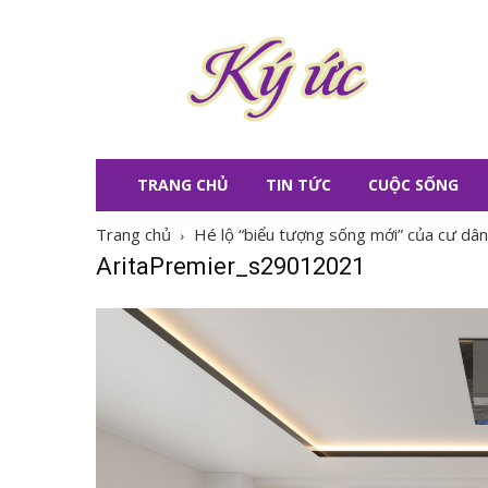
KÝ
ỨC
TRANG CHỦ
TIN TỨC
CUỘC SỐNG
Trang chủ
Hé lộ “biểu tượng sống mới” của cư dân
AritaPremier_s29012021