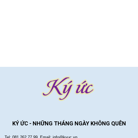
KÝ ỨC - NHỮNG THÁNG NGÀY KHÔNG QUÊN
Tel: 081.262.77.99, Email: info@kyuc.vn